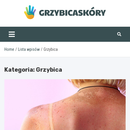
Skip
to
content
grzybicaskory.pl
Home
Lista wpisów
Grzybica
Kategoria:
Grzybica