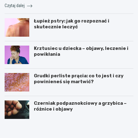
Czytaj dalej
Łupież pstry: jak go rozpoznać i
skutecznie leczyć
Krztusiec u dziecka – objawy, leczenie i
powikłania
Grudki perliste prącia: co to jest i czy
powinieneś się martwić?
Czerniak podpaznokciowy a grzybica –
różnice i objawy