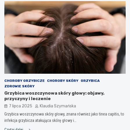
CHOROBY GRZYBICZE
CHOROBY SKÓRY
GRZYBICA
ZDROWIE SKÓRY
Grzybica woszczynowa skóry głowy: objawy,
przyczyny i leczenie
7 lipca 2025
Klaudia Szymańska
Grzybica woszczynowa skóry głowy, znana również jako tinea capitis, to
infekcja grzybicza atakująca skórę głowy i…
Czytaj dalej