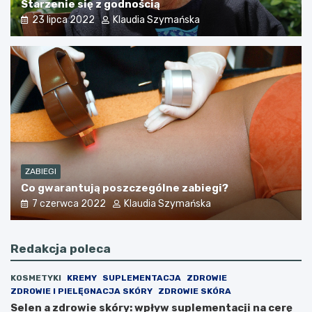
Starzenie się z godnością
23 lipca 2022
Klaudia Szymańska
ZABIEGI
Co gwarantują poszczególne zabiegi?
7 czerwca 2022
Klaudia Szymańska
Redakcja poleca
KOSMETYKI
KREMY
SUPLEMENTACJA
ZDROWIE
ZDROWIE I PIELĘGNACJA SKÓRY
ZDROWIE SKÓRA
Selen a zdrowie skóry: wpływ suplementacji na cerę