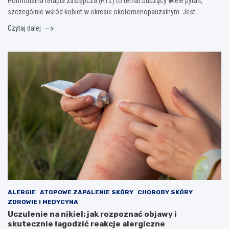
Hormonalna terapia zastępcza (HTZ) to temat budzący wiele pytań,
szczególnie wśród kobiet w okresie okołomenopauzalnym. Jest…
Czytaj dalej
ALERGIE
ATOPOWE ZAPALENIE SKÓRY
CHOROBY SKÓRY
ZDROWIE I MEDYCYNA
Uczulenie na nikiel: jak rozpoznać objawy i
skutecznie łagodzić reakcje alergiczne