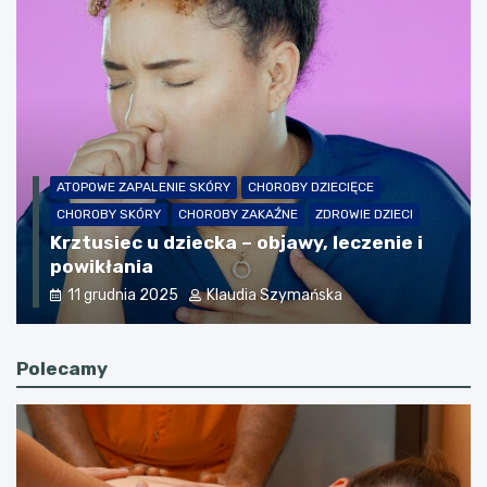
KOSMETYKI
KREMY
SUPLEMENTACJA
ZDROWIE
ZDROWIE I PIELĘGNACJA SKÓRY
ZDROWIE SKÓRA
Selen a zdrowie skóry: wpływ
suplementacji na cerę
13 grudnia 2025
Klaudia Szymańska
Polecamy