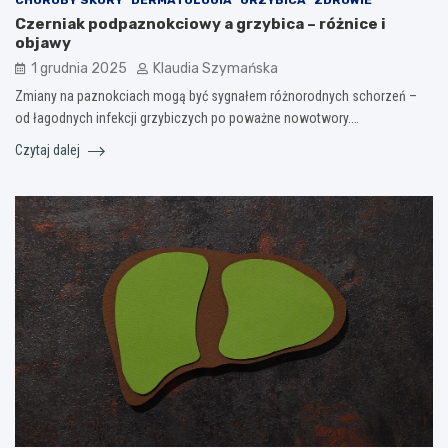
CHOROBY SKÓRY
DERMATOLOGIA
GRZYBICA
ZDROWIE
Czerniak podpaznokciowy a grzybica – różnice i
objawy
1 grudnia 2025
Klaudia Szymańska
Zmiany na paznokciach mogą być sygnałem różnorodnych schorzeń –
od łagodnych infekcji grzybiczych po poważne nowotwory.…
Czytaj dalej