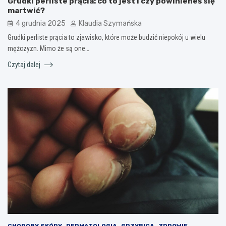
Grudki perliste prącia: co to jest i czy powinieneś się
martwić?
4 grudnia 2025
Klaudia Szymańska
Grudki perliste prącia to zjawisko, które może budzić niepokój u wielu
mężczyzn. Mimo że są one…
Czytaj dalej