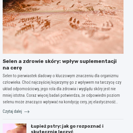
Selen a zdrowie skóry: wpływ suplementacji
na cerę
Selen to pierwiastek śladowy o kluczowym znaczeniu dla organizmu
człowieka. Choć najczęściej kojarzymy go z wpływem na tarczycę czy
układ odpornościowy, jego rola dla zdrowia i wyglądu skóry jest nie
mniej istotna. Coraz więcej badań potwierdza, że odpowiedni poziom
selenu może znacząco wpływać na kondycję cery, jej elastyczność…
Czytaj dalej
Łupież pstry: jak go rozpoznać i
skutecznie leczyć