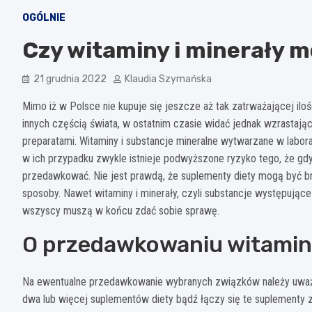
OGÓLNIE
Czy witaminy i minerały
21 grudnia 2022
Klaudia Szymańska
Mimo iż w Polsce nie kupuje się jeszcze aż tak zatrważającej il
innych częścią świata, w ostatnim czasie widać jednak wzrastaj
preparatami. Witaminy i substancje mineralne wytwarzane w labor
w ich przypadku zwykle istnieje podwyższone ryzyko tego, że gdy
przedawkować. Nie jest prawdą, że suplementy diety mogą być br
sposoby. Nawet witaminy i minerały, czyli substancje występują
wszyscy muszą w końcu zdać sobie sprawę.
O przedawkowaniu witamin 
Na ewentualne przedawkowanie wybranych związków należy uważać 
dwa lub więcej suplementów diety bądź łączy się te suplementy 