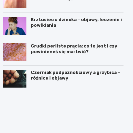
Krztusiec u dziecka – objawy, leczenie i
powikłania
Grudki perliste prącia: co to jest i czy
powinieneś się martwić?
Czerniak podpaznokciowy a grzybica –
różnice i objawy