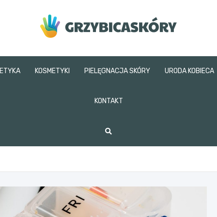
grzybicaskory.pl
ETYKA
KOSMETYKI
PIELĘGNACJA SKÓRY
URODA KOBIECA
KONTAKT