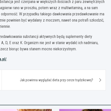
ubstancja jest czerpana w większych ilościach z paru zewnętrznych
 najpierw rano w proszku, potem wraz z multiwitaminą, a na sam
ć odporność. W przypadku takiego dawkowania przedawkowanie ma
cznie powinien być wydalany z moczem, nawet ona potrafi szkodzić,
iennie.
edawkowania substancji aktywnych będą suplementy diety
, D, E oraz K. Organizm nie jest w stanie wydalić ich nadmiaru,
e rzecz biorąc bywa stanem mocno niekorzystnym.
.pl/
.
Jak powinna wyglądać dieta przy cerze trądzikowej?