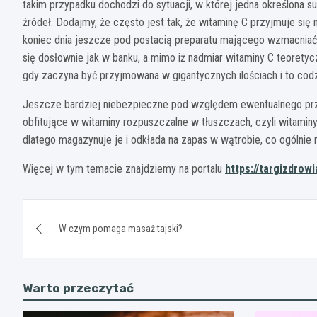
takim przypadku dochodzi do sytuacji, w której jedna określona s
źródeł. Dodajmy, że często jest tak, że witaminę C przyjmuje się
koniec dnia jeszcze pod postacią preparatu mającego wzmacnia
się dosłownie jak w banku, a mimo iż nadmiar witaminy C teorety
gdy zaczyna być przyjmowana w gigantycznych ilościach i to codz
Jeszcze bardziej niebezpieczne pod względem ewentualnego prz
obfitujące w witaminy rozpuszczalne w tłuszczach, czyli witaminy A
dlatego magazynuje je i odkłada na zapas w wątrobie, co ogólni
Więcej w tym temacie znajdziemy na portalu
https://targizdrowia
Nawigacja
W czym pomaga masaż tajski?
wpisu
Warto przeczytać