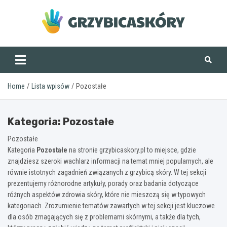
Skip
to
content
grzybicaskory.pl
Home
Lista wpisów
Pozostałe
Kategoria:
Pozostałe
Pozostałe
Kategoria
Pozostałe
na stronie grzybicaskory.pl to miejsce, gdzie
znajdziesz szeroki wachlarz informacji na temat mniej popularnych, ale
równie istotnych zagadnień związanych z grzybicą skóry. W tej sekcji
prezentujemy różnorodne artykuły, porady oraz badania dotyczące
różnych aspektów zdrowia skóry, które nie mieszczą się w typowych
kategoriach. Zrozumienie tematów zawartych w tej sekcji jest kluczowe
dla osób zmagających się z problemami skórnymi, a także dla tych,