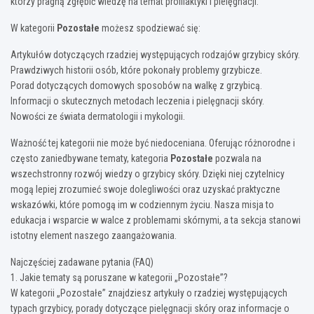
którzy pragną zgłębić wiedzę na temat profilaktyki i pielęgnacji.
W kategorii
Pozostałe
możesz spodziewać się:
Artykułów dotyczących rzadziej występujących rodzajów grzybicy skóry.
Prawdziwych historii osób, które pokonały problemy grzybicze.
Porad dotyczących domowych sposobów na walkę z grzybicą.
Informacji o skutecznych metodach leczenia i pielęgnacji skóry.
Nowości ze świata dermatologii i mykologii.
Ważność tej kategorii nie może być niedoceniana. Oferując różnorodne i
często zaniedbywane tematy, kategoria
Pozostałe
pozwala na
wszechstronny rozwój wiedzy o grzybicy skóry. Dzięki niej czytelnicy
mogą lepiej zrozumieć swoje dolegliwości oraz uzyskać praktyczne
wskazówki, które pomogą im w codziennym życiu. Nasza misja to
edukacja i wsparcie w walce z problemami skórnymi, a ta sekcja stanowi
istotny element naszego zaangażowania.
Najczęściej zadawane pytania (FAQ)
1. Jakie tematy są poruszane w kategorii „Pozostałe”?
W kategorii „Pozostałe” znajdziesz artykuły o rzadziej występujących
typach grzybicy, porady dotyczące pielęgnacji skóry oraz informacje o