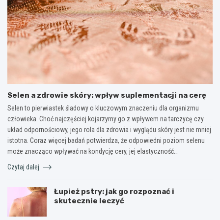
Selen a zdrowie skóry: wpływ suplementacji na cerę
Selen to pierwiastek śladowy o kluczowym znaczeniu dla organizmu
człowieka. Choć najczęściej kojarzymy go z wpływem na tarczycę czy
układ odpornościowy, jego rola dla zdrowia i wyglądu skóry jest nie mniej
istotna. Coraz więcej badań potwierdza, że odpowiedni poziom selenu
może znacząco wpływać na kondycję cery, jej elastyczność…
Czytaj dalej
Łupież pstry: jak go rozpoznać i
skutecznie leczyć