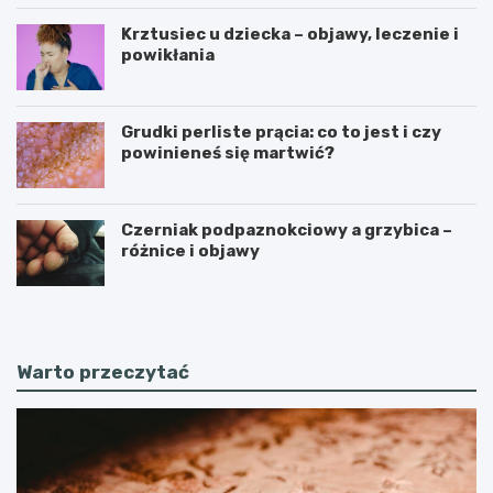
Krztusiec u dziecka – objawy, leczenie i
powikłania
Grudki perliste prącia: co to jest i czy
powinieneś się martwić?
Czerniak podpaznokciowy a grzybica –
różnice i objawy
Warto przeczytać