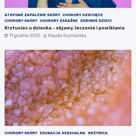
ATOPOWE ZAPALENIE SKÓRY
CHOROBY DZIECIĘCE
CHOROBY SKÓRY
CHOROBY ZAKAŹNE
ZDROWIE DZIECI
Krztusiec u dziecka – objawy, leczenie i powikłania
11 grudnia 2025
Klaudia Szymańska
CHOROBY SKÓRY
EDUKACJA SEKSUALNA
GRZYBICA