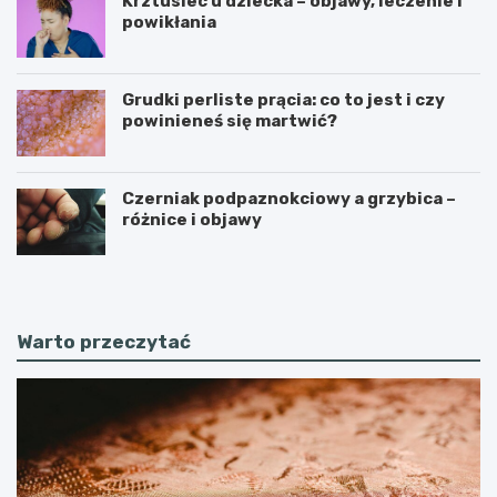
Krztusiec u dziecka – objawy, leczenie i
powikłania
Grudki perliste prącia: co to jest i czy
powinieneś się martwić?
Czerniak podpaznokciowy a grzybica –
różnice i objawy
Warto przeczytać