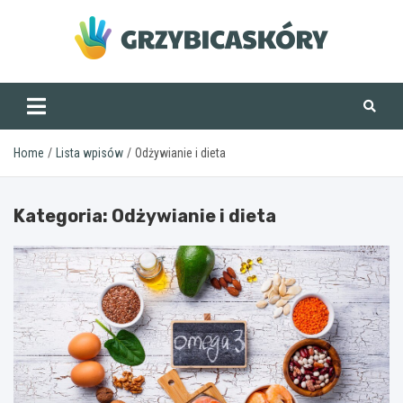
Skip
to
content
grzybicaskory.pl
Home
Lista wpisów
Odżywianie i dieta
Kategoria:
Odżywianie i dieta