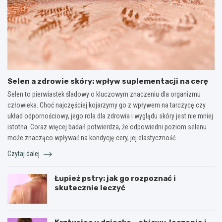
Selen a zdrowie skóry: wpływ suplementacji na cerę
Selen to pierwiastek śladowy o kluczowym znaczeniu dla organizmu
człowieka. Choć najczęściej kojarzymy go z wpływem na tarczycę czy
układ odpornościowy, jego rola dla zdrowia i wyglądu skóry jest nie mniej
istotna. Coraz więcej badań potwierdza, że odpowiedni poziom selenu
może znacząco wpływać na kondycję cery, jej elastyczność…
Czytaj dalej
Łupież pstry: jak go rozpoznać i
skutecznie leczyć