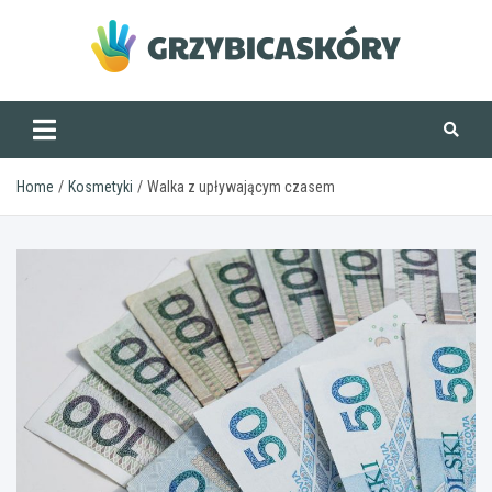
Skip
to
content
grzybicaskory.pl
Home
Kosmetyki
Walka z upływającym czasem