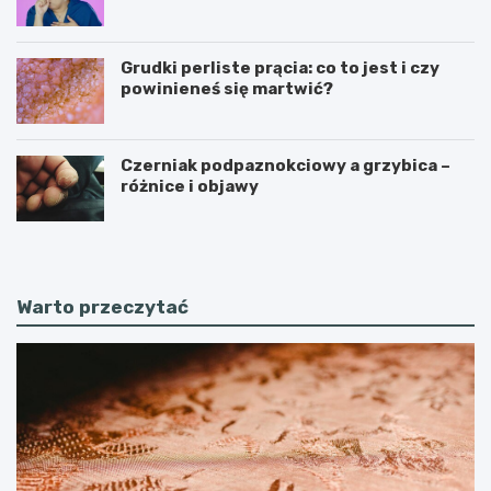
Grudki perliste prącia: co to jest i czy
powinieneś się martwić?
Czerniak podpaznokciowy a grzybica –
różnice i objawy
Warto przeczytać