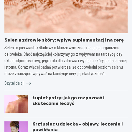
Selen a zdrowie skóry: wpływ suplementacji na cerę
Selen to pierwiastek śladowy o kluczowym znaczeniu dla organizmu
człowieka. Choć najczęściej kojarzymy go z wpływem na tarczycę czy
układ odpornościowy, jego rola dla zdrowia i wyglądu skóry jest nie mniej
istotna. Coraz więcej badań potwierdza, że odpowiedni poziom selenu
może znacząco wpływać na kondycję cery, jej elastyczność…
Czytaj dalej
Łupież pstry: jak go rozpoznać i
skutecznie leczyć
Krztusiec u dziecka – objawy, leczenie i
powikłania