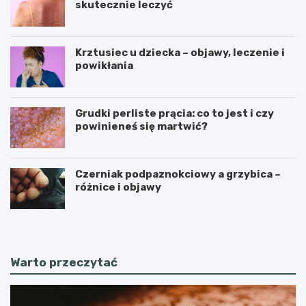
skutecznie leczyć
Krztusiec u dziecka – objawy, leczenie i
powikłania
Grudki perliste prącia: co to jest i czy
powinieneś się martwić?
Czerniak podpaznokciowy a grzybica –
różnice i objawy
Warto przeczytać