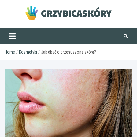
Skip
to
content
grzybicaskory.pl
Home
Kosmetyki
Jak dbać o przesuszoną skórę?